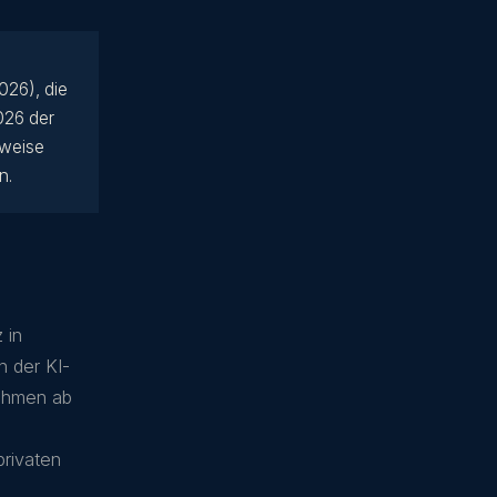
026), die
026 der
hweise
n.
 in
n der KI-
nehmen ab
privaten