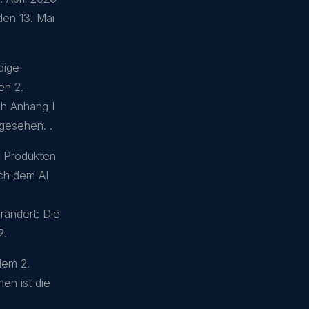
den 13. Mai
dige
en 2.
ch Anhang I
rgesehen. .
en Produkten
ach dem AI
erändert: Die
2.
dem 2.
en ist die