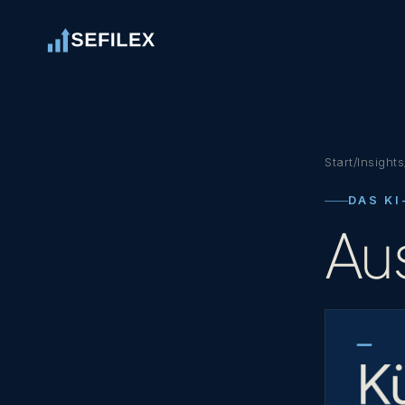
Start
/
Insights
Leistungen
DAS KI
01
Au
Branchen
02
Insights
03