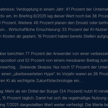
gebnisse: Verdopplung in einem Jahr: 41 Prozent der Unter
tiv ein. Im Briefing 6/2025 lag dieser Wert noch bei 36 Proze
0 Prozent. Weitere 48 Prozent planen den Einsatz oder befin
ion. . Wirtschaftliche Ernüchterung: 33 Prozent der KI-Nutzer
 Kosten als geplant. 19 Prozent haben bereits Stellen aufgr
er berichten 77 Prozent der Anwender von einer verbesse
sposition und 52 Prozent von einem messbaren Beitrag zum
serfolg. . Sinkende Skepsis: Nur noch 17 Prozent der Unt
ür einen „überbewerteten Hype“. Im Vorjahr waren es 26 Proz
en KI als wichtigste Zukunftstechnologie ein. .
tag: Mehr als ein Drittel der Bürger (34 Prozent) nutzt KI min
, 15 Prozent täglich. Damit hat sich die regelmäßige Nutzun
ing 7/2025 dargestellten Wert weiter verfestigt. Die Werte b