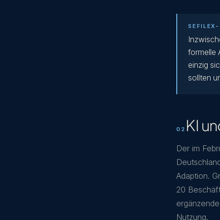
SEFILEX
Inzwische
formelle 
einzig s
sollten 
KI un
Der im Febru
Deutschland
Adaption. G
20 Beschäft
ergänzende 
Nutzung.