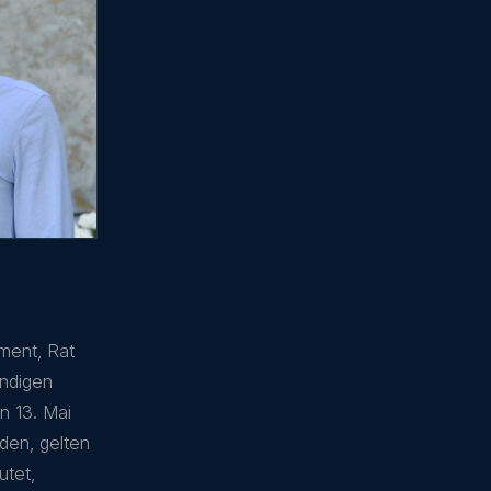
ament, Rat
ündigen
n 13. Mai
rden, gelten
utet,