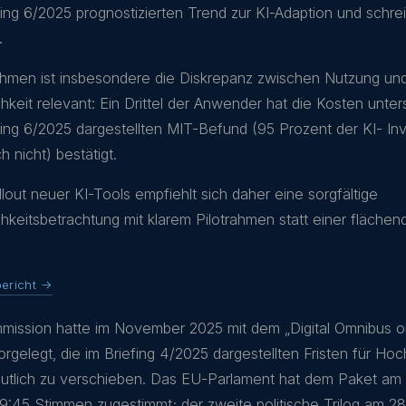
fing 6/2025 prognostizierten Trend zur KI-Adaption und schre
.
hmen ist insbesondere die Diskrepanz zwischen Nutzung un
chkeit relevant: Ein Drittel der Anwender hat die Kosten unte
fing 6/2025 dargestellten MIT-Befund (95 Prozent der KI- Inv
h nicht) bestätigt.
lout neuer KI-Tools empfiehlt sich daher eine sorgfältige
ichkeitsbetrachtung mit klarem Pilotrahmen statt einer fläch
ericht →
ission hatte im November 2025 mit dem „Digital Omnibus o
rgelegt, die im Briefing 4/2025 dargestellten Fristen für Hoch
tlich zu verschieben. Das EU-Parlament hat dem Paket am 
9:45 Stimmen zugestimmt; der zweite politische Trilog am 28.