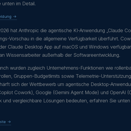
 unten im Detail.
eldung →
 2026 hat Anthropic die agentische KI-Anwendung „Claude C
ngs-Vorschau in die allgemeine Verfügbarkeit überführt. Cowo
 der Claude Desktop App auf macOS und Windows verfügbar 
t an Wissensarbeiter außerhalb der Softwareentwicklung.
nch wurden zugleich Unternehmens-Funktionen wie rollenba
trollen, Gruppen-Budgetlimits sowie Telemetrie-Unterstützung
chärft sich der Wettbewerb um agentische Desktop-Anwendu
Copilot Cowork), Google (Gemini Agent Mode) und OpenAI (O
und vergleichbare Lösungen bedeuten, erfahren Sie unten 
eite →