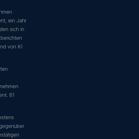
nehmen
nt, ein Jahr
den sich in
 berichten
und von KI
rten
ernehmen
ent. 81
destens
g gegenüber
estätigen