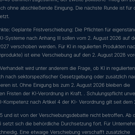
ch ohne abschließende Einigung. Die nächste Runde ist für 
tzt.
nkte: Geplante Fristverschiebung: Die Pflichten für eigenstän
KI-Systeme nach Anhang III sollen vom 2. August 2026 auf d
27 verschoben werden. Für KI in regulierten Produkten na
inprodukte) ist eine Verschiebung auf den 2. August 2028 vo
 Verhandelt wird unter anderem die Frage, ob KI in reguliert
ich nach sektorspezifischer Gesetzgebung oder zusätzlich n
ieren ist. Ohne Einigung bis zum 2. August 2026 bleiben die
en Fristen der KI-Verordnung in Kraft. . Schulungspflicht unv
KI-Kompetenz nach Artikel 4 der KI- Verordnung gilt seit dem 
5 und ist von der Verschiebungsdebatte nicht betroffen. Ab 
 setzt sich die behördliche Durchsetzung fort. Für Unternehm
hneidig. Eine etwaige Verschiebung verschafft zusätzliche