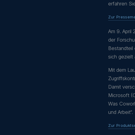
erfahren Sie
Zur Pressem
Am 9. April
der Forschu
Bestandteil
sich geziel
Mit dem Lau
Zugriffskon
Damit vers
Microsoft (
Was Cowork 
und Arbeit“.
Zur Produkts