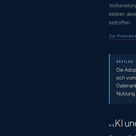
Vorbereitun
bleiben aber
betroffen.
Zur Pressem
SEFILEX
Die Adop
sich vom
Datenanb
Nutzung.
KI un